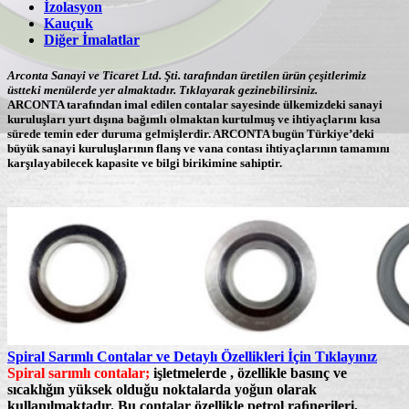
İzolasyon
Kauçuk
Diğer İmalatlar
Arconta Sanayi ve Ticaret Ltd. Şti. tarafından üretilen ürün çeşitlerimiz
üstteki menülerde yer almaktadır. Tıklayarak gezinebilirsiniz.
ARCONTA tarafından imal edilen contalar sayesinde ülkemizdeki sanayi
kuruluşları yurt dışına bağımlı olmaktan kurtulmuş ve ihtiyaçlarını kısa
sürede temin eder duruma gelmişlerdir. ARCONTA bugün Türkiye’deki
büyük sanayi kuruluşlarının flanş ve vana contası ihtiyaçlarının tamamını
karşılayabilecek kapasite ve bilgi birikimine sahiptir.
Spiral Sarımlı Contalar ve Detaylı Özellikleri İçin Tıklayınız
Spiral sarımlı contalar;
işletmelerde , özellikle basınç ve
sıcaklığın yüksek olduğu noktalarda yoğun olarak
kullanılmaktadır. Bu contalar özellikle petrol raﬁnerileri,