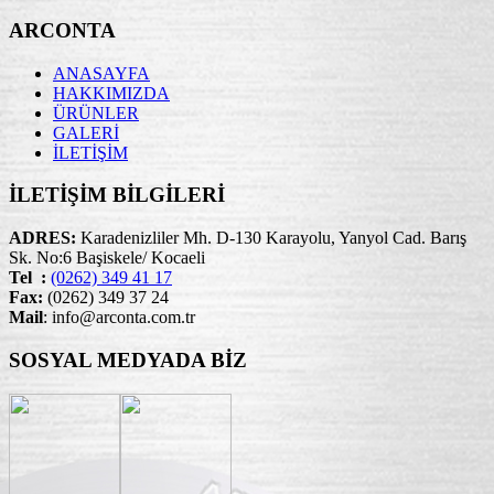
ARCONTA
ANASAYFA
HAKKIMIZDA
ÜRÜNLER
GALERİ
İLETİŞİM
İLETİŞİM BİLGİLERİ
ADRES:
Karadenizliler Mh. D-130 Karayolu, Yanyol Cad. Barış
Sk. No:6 Başiskele/ Kocaeli
Tel :
(0262) 349 41 17
Fax:
(0262) 349 37 24
Mail
: info@arconta.com.tr
SOSYAL MEDYADA BİZ