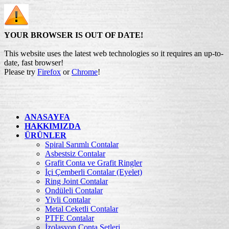
YOUR BROWSER IS OUT OF DATE!
This website uses the latest web technologies so it requires an up-to-
date, fast browser!
Please try
Firefox
or
Chrome
!
ANASAYFA
HAKKIMIZDA
ÜRÜNLER
Spiral Sarımlı Contalar
Asbestsiz Contalar
Grafit Conta ve Grafit Ringler
İçi Çemberli Contalar (Eyelet)
Ring Joint Contalar
Ondüleli Contalar
Yivli Contalar
Metal Ceketli Contalar
PTFE Contalar
İzolasyon Conta Setleri