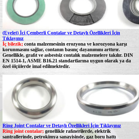
(Eyelet) İçi Çemberli Contalar ve Detaylı Özellikleri İçin
Tıklayınız
İç bilezik;
conta malzemesinin erozyona ve korozyona karşı
korunmasını sağlar, contanın basınç dayanımını arttırır.
Genellikle, graﬁt ve asbestsiz contalık malzemelere takılır.
DIN
EN 1514-1, ASME B16.21
standartlarına uygun olarak ya da
özel ölçülerde imal edilmektedir.
Ring Joint Contalar ve Detaylı Özellikleri İçin Tıklayınız
Ring joint contalar;
genellikle raﬁnerilerde, elektrik
santrallerinde, petrokimya sanayisinde, gaz boru hattı