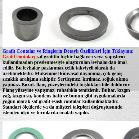
Grafit Contalar ve Ringlerin Detaylı Özellikleri İçin Tıklayınız
Graﬁt contalar;
saf graﬁtin hiçbir bağlayıcı veya yapıştırıcı
kullanılmadan preslenmesiyle oluşturulan levhalardan imal
edilir. Bu levhalar paslanmaz çelik takviyeli olarak da
üretilmektedir.
Mükemmel kimyasal dayanıma, çok geniş
sıcaklık aralığına sahiptir.
Sertleşmez, kırılmaz, soğuk akma
yapmaz. Bozuk ﬂanş yüzeylerindeki boşlukları bile doldurur.
Flanş yüzeyine yapışmaz, rahatlıkla temizlenir.
Buhar, kızgın
yağ, kızgın su, kondens
hattı ve bunun gibi uygulamalarda
yoğun olarak
saf graﬁt esaslı contalar
kullanılmaktadır.
Standart ölçülerde ya da müşteri talepleri doğruştusunda
istenilen ölçü ve formlarda imalatı yapılır.