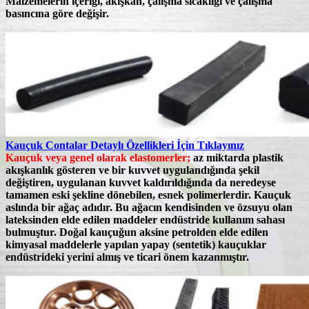
Malzemelerin içeriği, akışkan, çalışma sıcaklığı ve çalışma
basıncına göre değişir.
Kauçuk Contalar Detaylı Özellikleri İçin Tıklayınız
Kauçuk veya genel olarak elastomerler;
az miktarda plastik
akışkanlık gösteren ve bir kuvvet uygulandığında şekil
değiştiren, uygulanan kuvvet kaldırıldığında da neredeyse
tamamen eski şekline dönebilen, esnek polimerlerdir. Kauçuk
aslında bir ağaç adıdır.
Bu ağacın kendisinden ve özsuyu olan
lateksinden elde edilen maddeler endüstride kullanım sahası
bulmuştur.
Doğal kauçuğun aksine petrolden elde edilen
kimyasal maddelerle yapılan yapay (sentetik) kauçuklar
endüstrideki yerini almış ve ticari önem kazanmıştır.