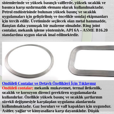
sistemlerinde ve yüksek basınçlı valﬂerde, yüksek sıcaklık ve
basınca karşı sızdırmazlık elemanı olarak kullanılmaktadır.
Petrol endüstrisinde bulunan yüksek basınç ve sıcaklık
uygulamaları için geliştirilmiş ve öncelikle sondaj ekipmanları
için tercih edilir. Üretiminde seçilecek olan metal hammadde,
ﬂanştan daha yumuşak bir malzeme olmalıdır. Ring joint
contalar, mekanik işleme yöntemiyle,
API 6A – ASME B16.20
standardına uygun olarak imal edilmektedir.
Ondüleli Contalar ve Detaylı Özellikleri İçin Tıklayınız
Ondüleli contalar;
mekanik mukavemet, termal iletkenlik,
sıcaklık ve korozyon direnci gerektiren uygulamalarda
kullanılırlar. Özellikle yüksek basınç ve sıcaklık şartlarının
sürekli değişmesiyle karşılaşılan uygulama alanlarında
kullanılmaktadır.
Gaz boruları ve valf kapakları
için uygundur.
Asitler, yağlar ve kimyasallara karşı dayanıklıdır. Düşük