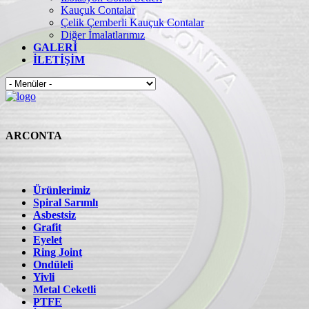
Kauçuk Contalar
Çelik Çemberli Kauçuk Contalar
Diğer İmalatlarımız
GALERİ
İLETİŞİM
ARCONTA
Ürünlerimiz
Spiral Sarımlı
Asbestsiz
Grafit
Eyelet
Ring Joint
Ondüleli
Yivli
Metal Ceketli
PTFE