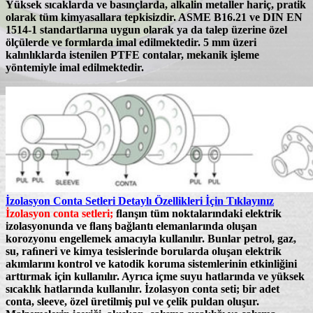
Yüksek sıcaklarda ve basınçlarda, alkalin metaller hariç, pratik
olarak tüm kimyasallara tepkisizdir.
ASME B16.21 ve DIN EN
1514-1
standartlarına uygun olarak ya da talep üzerine özel
ölçülerde ve formlarda imal edilmektedir. 5 mm üzeri
kalınlıklarda istenilen PTFE contalar, mekanik işleme
yöntemiyle imal edilmektedir.
İzolasyon Conta Setleri Detaylı Özellikleri İçin Tıklayınız
İzolasyon conta setleri;
ﬂanşın tüm noktalarındaki elektrik
izolasyonunda ve ﬂanş bağlantı elemanlarında oluşan
korozyonu engellemek amacıyla kullanılır. Bunlar petrol, gaz,
su, raﬁneri ve kimya tesislerinde borularda oluşan elektrik
akımlarını
kontrol ve katodik koruma sistemlerinin etkinliğini
arttırmak için
kullanılır. Ayrıca içme suyu hatlarında ve yüksek
sıcaklık hatlarında kullanılır.
İzolasyon conta seti;
bir adet
conta, sleeve, özel üretilmiş pul ve çelik puldan oluşur.